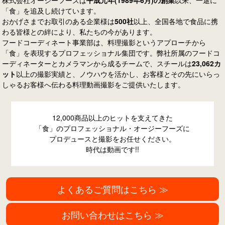
株式会社オージーフーズは
平成元年(1989年6月)の創業
以来、一途に
「食」を追及し続けています。
おかげさまでお取引のある企業様は
500社
以上、全国各地で食品に携
わる皆様との絆により、私たちの今があります。
フードコーディネート事業部は、料理撮影というアプローチから
「食」を表現するプロフェッショナル集団です。弊社所属のフードコ
ーディネーターとカメラマンから成るチームで、スチールは
23,062カ
ット
以上の撮影実績と、ノウハウを活かし、お客様とその先にいらっ
しゃるお客様へ伝わる料理動画撮影をご提供いたします。
12,000商品以上のヒットを支えてきた
「食」のプロフェッショナル・オージーフーズに
プロデュースと撮影をお任せください。
時代は動画です!!
よくあるご質問はこちら ≫
お問い合わせはこちら ≫