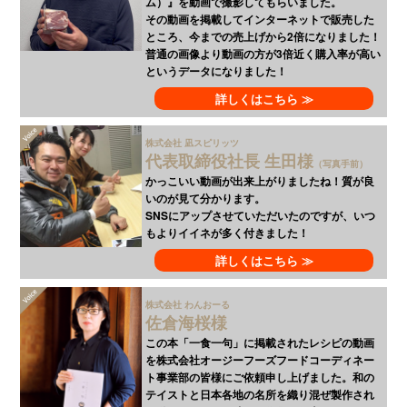
ム）』を動画で撮影してもらいました。
その動画を掲載してインターネットで販売した
ところ、今までの売上げから2倍になりました！
普通の画像より動画の方が3倍近く購入率が高い
というデータになりました！
詳しくはこちら ≫
株式会社 凪スピリッツ
代表取締役社長 生田様
（写真手前）
かっこいい動画が出来上がりましたね！質が良
いのが見て分かります。
SNSにアップさせていただいたのですが、いつ
もよりイイネが多く付きました！
詳しくはこちら ≫
株式会社 わんおーる
佐倉海桜様
この本「一食一句」に掲載されたレシピの動画
を株式会社オージーフーズフードコーディネー
ト事業部の皆様にご依頼申し上げました。和の
テイストと日本各地の名所を織り混ぜ製作され