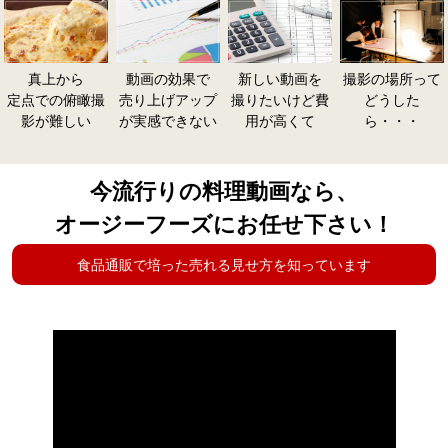
真上から
動画の効果で
新しい動画を
撮影の場所って
定点での俯瞰撮
売り上げアップ
撮りたいけど費
どうした
影が難しい
が実感できない
用が高くて
ら・・・
今流行りの料理動画なら、
オージーフーズにお任せ下さい！
食品通販で培った売れる見せ方を知っています