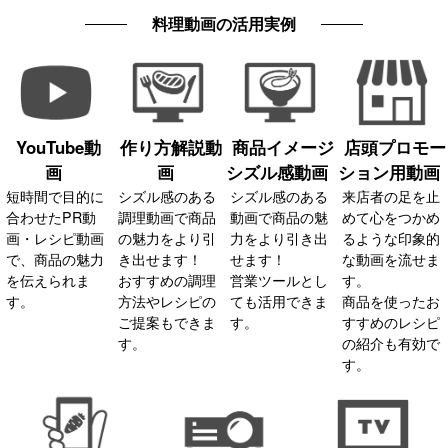
料理動画の活用実例
YouTube動
作り方解説動
商品イメージ
店頭プロモー
画
画
シズル感動画
ション用動画
短時間で目的に
シズル感のある
シズル感のある
来店者の足を止
合わせたPR動
調理動画で商品
動画で商品の魅
めて心をつかめ
画・レシピ動画
の魅力をより引
力をより引き出
るような印象的
で、商品の魅力
き出せます！
せます！
な動画を流せま
を伝えられま
おすすめの調理
営業ツールとし
す。
す。
方法やレシピの
ても活用できま
商品を使ったお
ご提案もできま
す。
すすめのレシピ
す。
の紹介も有効で
す。