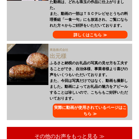
た動画は、どれも珠玉の作品に仕上がりまし
た。
また、動画の一部はＴＳＣテレビせとうちの料
理番組「一食一句」にも放送され、ご覧になら
れた方々からご好評をいただいております。
詳しくはこちら ≫
東急株式会社
出元様
ふるさと納税のお礼品の写真の見せ方を工夫す
ることができ、自治体様、事業者様より喜びの
声をいくつもいただいております。
また、今回は写真だけではなく、動画も撮影し
ました。動画によってお礼品の魅力をアピール
することは珍しいので、こちらもご好評いただ
いております。
実際に動画が使用されているページはこ
ちら ≫
その他のお声をもっと見る ≫