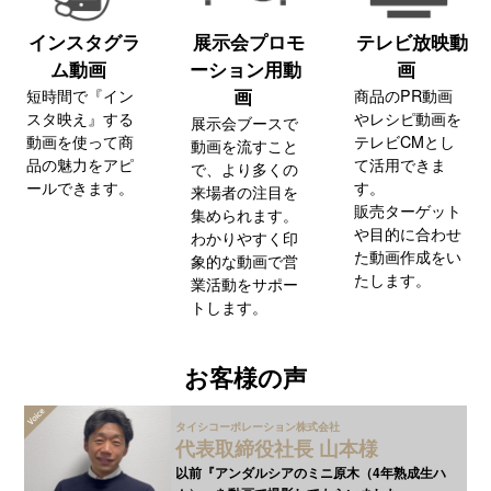
インスタグラ
展示会プロモ
テレビ放映動
ム動画
ーション用動
画
画
短時間で『イン
商品のPR動画
スタ映え』する
やレシピ動画を
展示会ブースで
動画を使って商
テレビCMとし
動画を流すこと
品の魅力をアピ
て活用できま
で、より多くの
ールできます。
す。
来場者の注目を
販売ターゲット
集められます。
や目的に合わせ
わかりやすく印
た動画作成をい
象的な動画で営
たします。
業活動をサポー
トします。
お客様の声
タイシコーポレーション株式会社
代表取締役社長 山本様
以前『アンダルシアのミニ原木（4年熟成生ハ