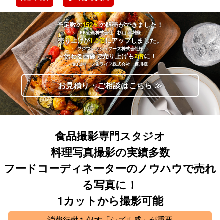
予定数の
152％
の販売ができました！
KK企画株式会社 杉山 幸雄様
売り上げが
1.5倍
にアップしました。
フジフレッシュフーズ株式会社様
伝わる画像で売り上げも
2倍
に！
auコマース&ライフ株式会社 西川様
お見積り・ご相談はこちら ≫
食品撮影専門スタジオ
料理写真撮影の実績多数
フードコーディネーターのノウハウで売れ
る写真に！
1カットから撮影可能
消費行動を促す「シズル感」が重要