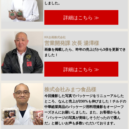
しました。
詳細はこちら ≫
KK企画株式会社
営業開発課 次長 湯澤様
画像を掲載したら、昨年の売上げから3倍を更新でき
ました！
詳細はこちら ≫
株式会社みまつ食品様
今回撮影した写真でパッケージをリニューアルした
ところ、なんと売上が230%も伸びました！チルドの
中華総菜商品のパッケージ用料理撮影をオージーフ
ーズさんにお願いしました。また、お客様からも
「パッケージの写真が美味しそうだったので選ん
だ」と嬉しいお声も多数いただいております。