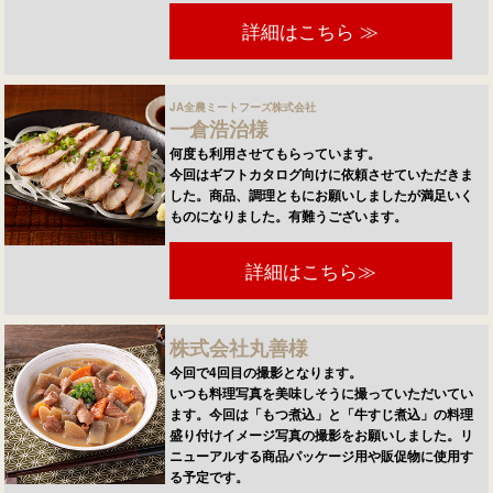
詳細はこちら ≫
JA全農ミートフーズ株式会社
一倉浩治様
何度も利用させてもらっています。
今回はギフトカタログ向けに依頼させていただきま
した。商品、調理ともにお願いしましたが満足いく
ものになりました。有難うございます。
詳細はこちら≫
株式会社丸善様
今回で4回目の撮影となります。
いつも料理写真を美味しそうに撮っていただいてい
ます。今回は「もつ煮込」と「牛すじ煮込」の料理
盛り付けイメージ写真の撮影をお願いしました。リ
ニューアルする商品パッケージ用や販促物に使用す
る予定です。